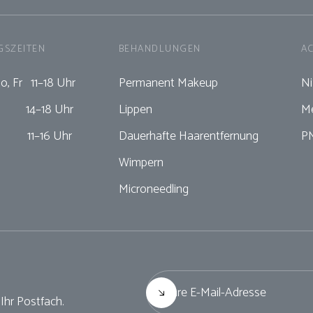
GSZEITEN
BEHANDLUNGEN
A
Do, Fr 11–18 Uhr
Permanent Makeup
N
4–18 Uhr
Lippen
Me
1–16 Uhr
Dauerhafte Haarentfernung
P
Wimpern
Microneedling
Ihr Postfach.