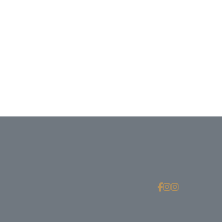


