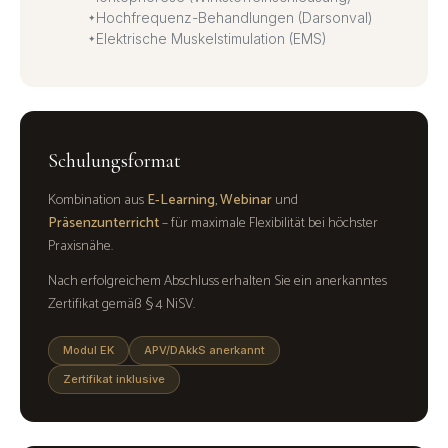
Hochfrequenz-Behandlungen (Darsonval)
Elektrische Muskelstimulation (EMS)
Schulungsformat
Kombination aus
E-Learning
,
Webinar
und
Präsenzunterricht
– für maximale Flexibilität bei höchster
Praxisnähe.
Nach erfolgreichem Abschluss erhalten Sie ein anerkanntes
Zertifikat gemäß § 4 NiSV.
Modul EK
APV/DAkkS anerkannt
Zertifikat inklusive